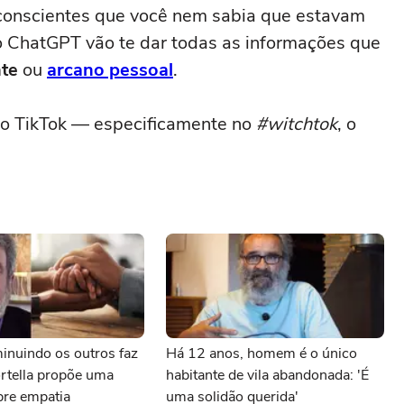
conscientes que você nem sabia que estavam
 ChatGPT vão te dar todas as informações que
te
ou
arcano pessoal
.
no TikTok — especificamente no
#witchtok
, o
inuindo os outros faz
Há 12 anos, homem é o único
rtella propõe uma
habitante de vila abandonada: 'É
bre empatia
uma solidão querida'