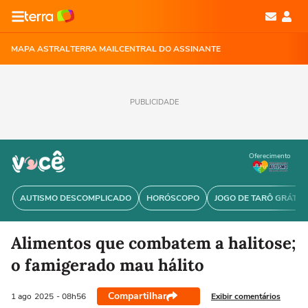
MAPA ASTRAL
TERRA MAIL
CENTRAL DO ASSINANTE
PUBLICIDADE
Oferecimento
AUTISMO DESCOMPLICADO
HORÓSCOPO
JOGO DE TARÔ GRÁTIS
Alimentos que combatem a halitose;
o famigerado mau hálito
Compartilhar
Exibir comentários
1 ago
2025
- 08h56