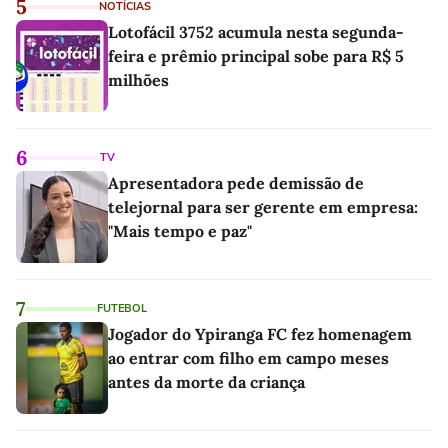
5
NOTÍCIAS
Lotofácil 3752 acumula nesta segunda-
feira e prêmio principal sobe para R$ 5
milhões
6
TV
Apresentadora pede demissão de
telejornal para ser gerente em empresa:
"Mais tempo e paz"
7
FUTEBOL
Jogador do Ypiranga FC fez homenagem
ao entrar com filho em campo meses
antes da morte da criança