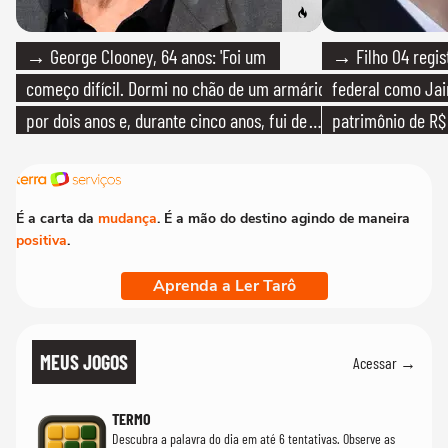
→ George Clooney, 64 anos: 'Foi um
→ Filho 04 regis
começo difícil. Dormi no chão de um armário
federal como Jai
por dois anos e, durante cinco anos, fui de
patrimônio de R$ 
bicicleta aos testes de elenco'
É a carta da
mudança
. É a mão do destino agindo de maneira
positiva
.
Aprenda a Ler Tarô
MEUS JOGOS
Acessar →
TERMO
Descubra a palavra do dia em até 6 tentativas. Observe as