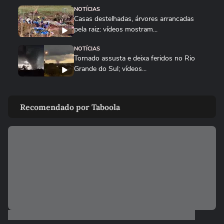
NOTÍCIAS
Casas destelhadas, árvores arrancadas
pela raiz: vídeos mostram...
NOTÍCIAS
Tornado assusta e deixa feridos no Rio
Grande do Sul; vídeos...
NOTÍCIAS
Tempestade de granizo danifica quase
Recomendado por Taboola
500 casas no RS; vídeos...
CIDADES
Sobe para 143 o número de cidades
afetadas pelas chuvas no RS;...
NOTÍCIAS
Rebanho de gado nada para fugir de
inundação durante fortes chuvas...
COPA DO MUNDO DA FIFA 2026
Temporal deixa regiões de Nova York