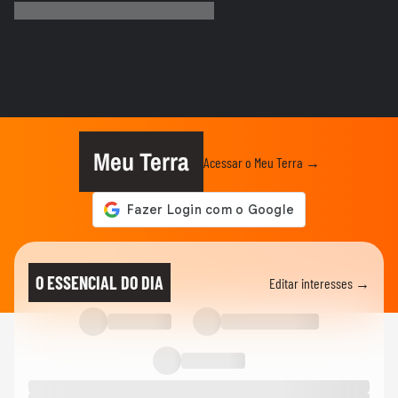
‘debaixo d’água’ na véspera da...
CIDADES
Ventos de até 100 Km/h causam danos
em ao menos 16 cidades do Rio...
PLANETA
Idoso é arremessado para o ar por bisão
após se aproximar para...
Meu Terra
Acessar o Meu Terra →
NOTÍCIAS
SC registra ao menos 19 cidades com
temperaturas negativas; vídeo...
MUNDO
Papagaio sobrevive por uma semana sob
O ESSENCIAL DO DIA
Editar interesses →
escombros de prédio e é...
PLANETA
Vazão das Cataratas do Iguaçu está 4
vezes maior que média e chega...