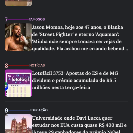
7
FAMOSOS
Jason Momoa, hoje aos 47 anos, o Blanka
de 'Street Fighter' e eterno 'Aquaman':
'Minha mãe sempre tomava cervejas de
qualidade. Ela acabou me criando bebendo
as melhores'
8
NOTÍCIAS
Lotofácil 3753: Apostas do ES e de MG
dividem o prêmio acumulado de R$ 5
milhões nesta terça-feira
9
EDUCAÇÃO
Universidade onde Davi Lucca quer
estudar nos EUA custa quase R$ 400 mil e
já teve 29 ganhadores do prêmio Nobel