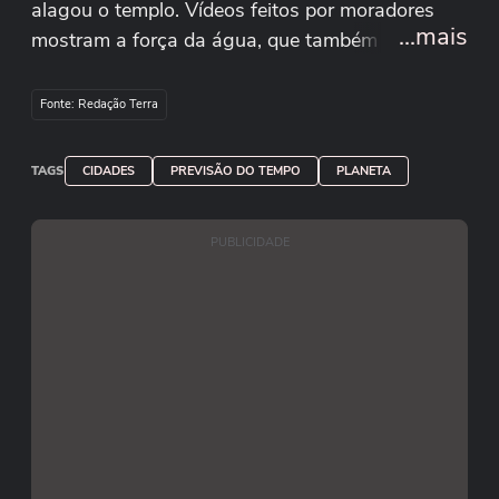
alagou o templo. Vídeos feitos por moradores
...mais
mostram a força da água, que também deixou
um rastro de pedras na praça da comunidade
Santa Clara. O Espírito Santo está sob alerta
Fonte: Redação Terra
neste fim de semana em função da previsão de
chuvas fortes com a frente fria na chegada do
TAGS
CIDADES
PREVISÃO DO TEMPO
PLANETA
Outono. Reprodução/Jonas Pereira
Bugue/Facebook Reprodução/Rogério
PUBLICIDADE
Machado/Facebook