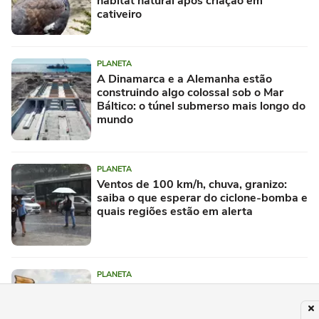
habitat natural após criação em
cativeiro
PLANETA
A Dinamarca e a Alemanha estão
construindo algo colossal sob o Mar
Báltico: o túnel submerso mais longo do
mundo
PLANETA
Ventos de 100 km/h, chuva, granizo:
saiba o que esperar do ciclone-bomba e
quais regiões estão em alerta
PLANETA
Em 1997, cobriram um local deserto na
Costa Rica com 12.000 toneladas de
cascas de laranja; 16 anos depois,