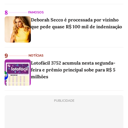
8
FAMOSOS
Deborah Secco é processada por vizinho
que pede quase R$ 100 mil de indenização
9
NOTÍCIAS
Lotofácil 3752 acumula nesta segunda-
feira e prêmio principal sobe para R$ 5
milhões
PUBLICIDADE