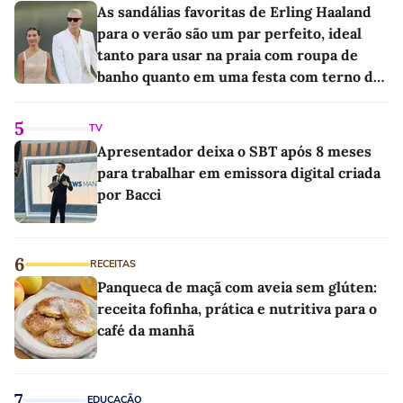
As sandálias favoritas de Erling Haaland
para o verão são um par perfeito, ideal
tanto para usar na praia com roupa de
banho quanto em uma festa com terno de
linho
5
TV
Apresentador deixa o SBT após 8 meses
para trabalhar em emissora digital criada
por Bacci
6
RECEITAS
Panqueca de maçã com aveia sem glúten:
receita fofinha, prática e nutritiva para o
café da manhã
7
EDUCAÇÃO