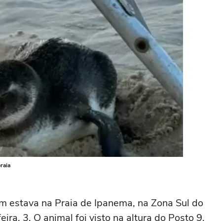
raia
 estava na Praia de Ipanema, na Zona Sul do
ira, 3. O animal foi visto na altura do Posto 9,