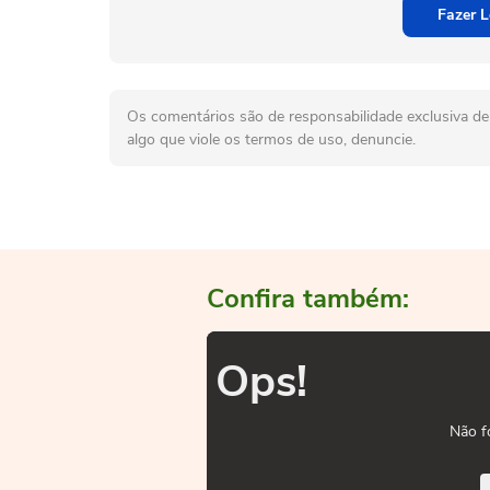
Fazer L
Os comentários são de responsabilidade exclusiva de 
algo que viole os termos de uso, denuncie.
Confira também:
Ops!
Não f