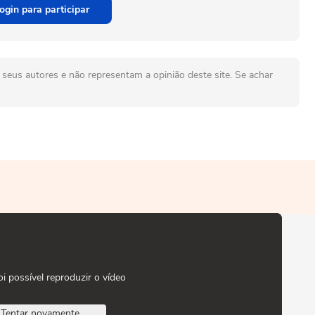
ogin para participar
seus autores e não representam a opinião deste site. Se achar
oi possível reproduzir o vídeo
Tentar novamente