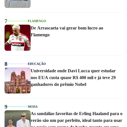
7
FLAMENGO
De Arrascaeta vai gerar bom lucro ao
Flamengo
8
EDUCAÇÃO
Universidade onde Davi Lucca quer estudar
nos EUA custa quase R$ 400 mil e já teve 29
ganhadores do prêmio Nobel
9
MODA
As sandálias favoritas de Erling Haaland para o
verão são um par perfeito, ideal tanto para usar