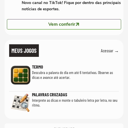
Novo canal no TikTok! Fique por dentro das principais
notícias de esportes.
Vem conferir
MEUS JOGOS
Acessar →
TERMO
Descubra a palavra do dia em até 6 tentativas. Observe as
dicas e avance até acertar.
PALAVRAS CRUZADAS
Interprete as dicas e monte o tabuleiro letra por letra, no seu
ritmo.