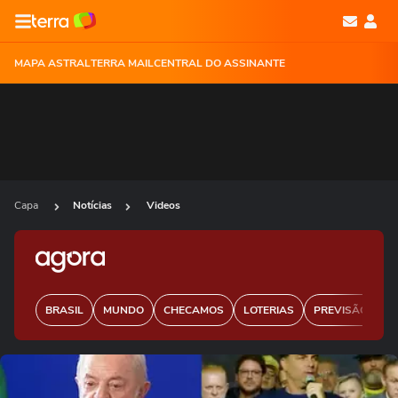
MAPA ASTRAL
TERRA MAIL
CENTRAL DO ASSINANTE
Capa
Notícias
Videos
BRASIL
MUNDO
CHECAMOS
LOTERIAS
PREVISÃO DO 
Ops!