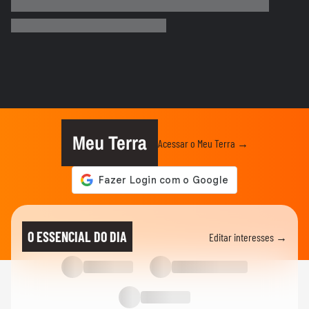
Mulher é salva por policial após escorregar
ao tentar embarcar em...
BRASIL
Lula chama Rubio de 'latino-americano
frustrado' e diz que...
ELEIÇÕES
Lula chama Rubio de 'latino-americano
frustrado' e diz que...
Meu Terra
Acessar o Meu Terra →
CIDADES
Ventos fortes atingem Santos e Defesa
Civil alerta para ressaca e...
EDUCAÇÃO
Secretária escolar pula janela e salva
O ESSENCIAL DO DIA
Editar interesses →
estudante engasgado em Teresina
CIDADES
Com ventania, Rio recomenda que
população retorne para casa e...