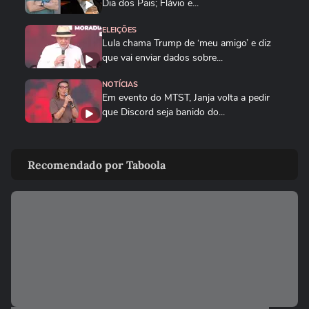
Dia dos Pais; Flávio e...
ELEIÇÕES
Lula chama Trump de ‘meu amigo’ e diz
que vai enviar dados sobre...
NOTÍCIAS
Em evento do MTST, Janja volta a pedir
que Discord seja banido do...
BRASIL
Queda de helicóptero deixa ao menos
Recomendado por Taboola
quatro mortos no Rio de...
CIDADES
Queda de helicóptero deixa ao menos
quatro mortos no Rio de Janeiro
ENTRETÊ
Alinne Rosa registra boletim de ocorrência
após agressão: ‘Não...
BRASIL