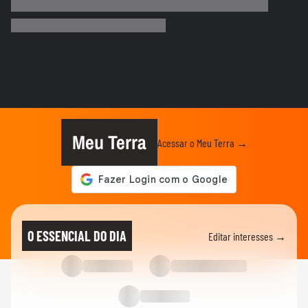
"É um milagre": Com 2% de chance de
engravidar, mulher se emociona...
BRASIL
Vídeo mostra o momento da prisão de pai
e madrasta suspeitos de...
ELEIÇÕES
Lula diz que liberdade de expressão 'tem
limite' ao sancionar lei...
Meu Terra
Acessar o Meu Terra →
ELEIÇÕES
Flávio Bolsonaro afirma que anúncio de
Gaspar como vice foi...
CIDADES
Tornado atinge cidade do RS pela
O ESSENCIAL DO DIA
Editar interesses →
segunda semana seguida; veja
ESTADOS UNIDOS
Trump assina ordem para negar cidadania
em caso de 'turismo de...