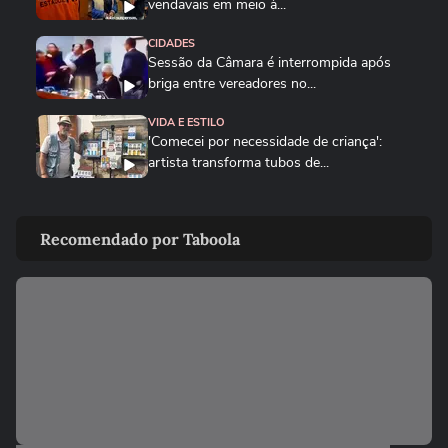
vendavais em meio à...
CIDADES
Sessão da Câmara é interrompida após
briga entre vereadores no...
VIDA E ESTILO
'Comecei por necessidade de criança':
artista transforma tubos de...
CIDADES
Tornado destrói casa de pecuarista no RS:
Recomendado por Taboola
‘Cenário de guerra’
BRASIL
Foguete da SpaceX atinge a Lua e abre
cratera de quase 20 metros...
BRASIL
Lula diz que liberdade de expressão 'tem
limite' ao sancionar lei...
BRASIL