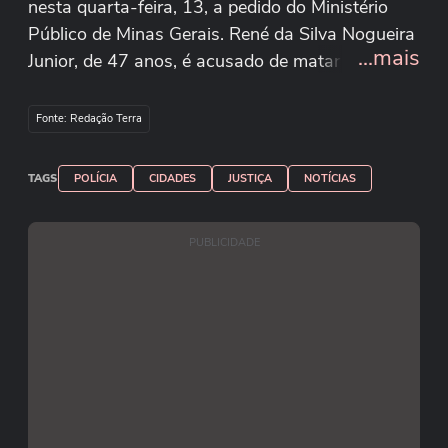
nesta quarta-feira, 13, a pedido do Ministério
Público de Minas Gerais. René da Silva Nogueira
...mais
Junior, de 47 anos, é acusado de matar o gari
Laudemir de Souza Fernandes, de 44 anos, na
segunda-feira, 11. Segundo relatos, o crime
Fonte: Redação Terra
ocorreu após uma briga de trânsito; o empresário
teria se irritado por não querer esperar o
TAGS
POLÍCIA
CIDADES
JUSTIÇA
NOTÍCIAS
caminhão passar em uma rua estreita. Após
ameaçar a motorista do caminhão de lixo, o
PUBLICIDADE
empresário freou o veículo, desceu armado e
disparou contra o trabalhador, que foi atingido
nas costas. Reprodução/Redes sociais