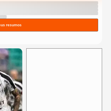
americano frustrado' e diz
que...
CIDADES
Ventos fortes atingem
Santos e Defesa Civil alerta
eus resumos
para ressaca e...
EDUCAÇÃO
Secretária escolar pula
janela e salva estudante
engasgado em Teresina
CIDADES
Com ventania, Rio
recomenda que população
retorne para casa e...