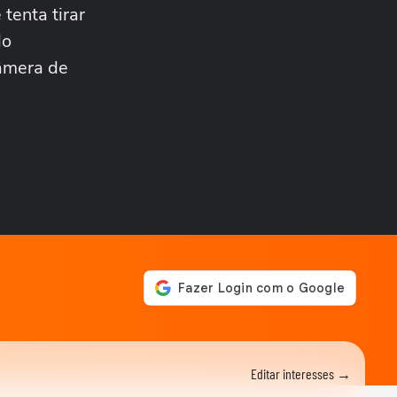
seja banido do...
tenta tirar
BRASIL
Queda de helicóptero deixa
do
ao menos quatro mortos no
Câmera de
Rio de...
CIDADES
Queda de helicóptero deixa
ao menos quatro mortos no
Rio de Janeiro
ENTRETÊ
Alinne Rosa registra boletim
de ocorrência após
agressão: ‘Não...
BRASIL
Mulher é salva por policial
após escorregar ao tentar
embarcar em...
BRASIL
Lula chama Rubio de 'latino-
americano frustrado' e diz
que...
ELEIÇÕES
Editar interesses →
Lula chama Rubio de 'latino-