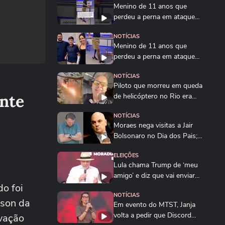
Menino de 11 anos que
perdeu a perna em ataque
de tubarão dá...
NOTÍCIAS
Menino de 11 anos que
perdeu a perna em ataque
de tubarão dá...
NOTÍCIAS
Piloto que morreu em queda
nte
de helicóptero no Rio era
instrutor de...
NOTÍCIAS
Moraes nega visitas a Jair
Bolsonaro no Dia dos Pais;
Flávio e...
ELEIÇÕES
Lula chama Trump de ‘meu
amigo’ e diz que vai enviar
o foi
dados sobre...
NOTÍCIAS
sson da
Em evento do MTST, Janja
volta a pedir que Discord
avação