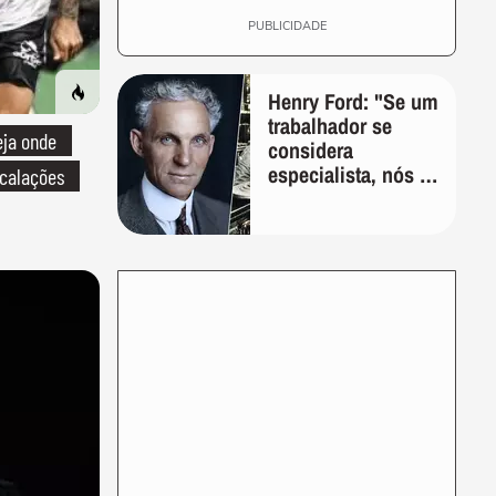
PUBLICIDADE
Henry Ford: "Se um
trabalhador se
eja onde
considera
especialista, nós o
scalações
demitimos;
ninguém se
considera um
especialista se
realmente conhece
seu trabalho"