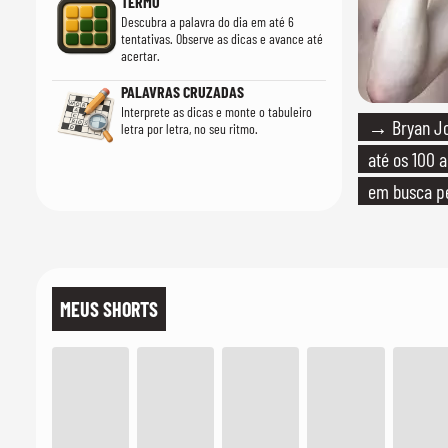
TERMO
Descubra a palavra do dia em até 6
tentativas. Observe as dicas e avance até
acertar.
PALAVRAS CRUZADAS
Interprete as dicas e monte o tabuleiro
→ Bryan Jo
letra por letra, no seu ritmo.
até os 100 
em busca pe
MEUS SHORTS