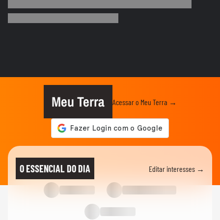
Lula diz que liberdade de expressão 'tem
limite' ao sancionar lei...
BRASIL
"É um milagre": Com 2% de chance de
engravidar, mulher se emociona...
BRASIL
Vídeo mostra o momento da prisão de pai
e madrasta suspeitos de...
Meu Terra
Acessar o Meu Terra →
ELEIÇÕES
Lula diz que liberdade de expressão 'tem
limite' ao sancionar lei...
ELEIÇÕES
Flávio Bolsonaro afirma que anúncio de
O ESSENCIAL DO DIA
Editar interesses →
Gaspar como vice foi...
CIDADES
Tornado atinge cidade do RS pela
segunda semana seguida; veja