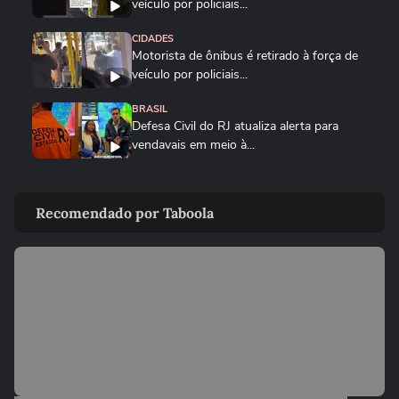
veículo por policiais...
CIDADES
Motorista de ônibus é retirado à força de
veículo por policiais...
BRASIL
Defesa Civil do RJ atualiza alerta para
vendavais em meio à...
CIDADES
Sessão da Câmara é interrompida após
Recomendado por Taboola
briga entre vereadores no...
VIDA E ESTILO
'Comecei por necessidade de criança':
artista transforma tubos de...
BRASIL
Foguete da SpaceX atinge a Lua e abre
cratera de quase 20 metros...
BRASIL