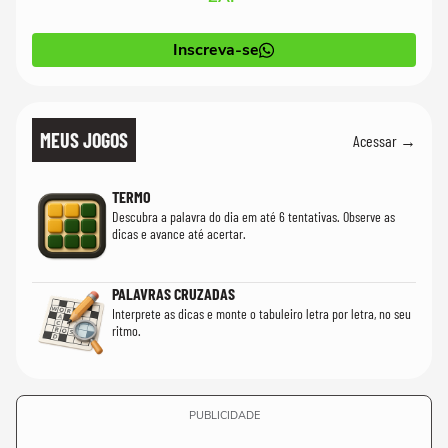
Inscreva-se
MEUS JOGOS
Acessar →
TERMO
Descubra a palavra do dia em até 6 tentativas. Observe as
dicas e avance até acertar.
PALAVRAS CRUZADAS
Interprete as dicas e monte o tabuleiro letra por letra, no seu
ritmo.
PUBLICIDADE