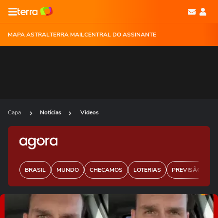
MAPA ASTRAL
TERRA MAIL
CENTRAL DO ASSINANTE
Capa
Notícias
Videos
BRASIL
MUNDO
CHECAMOS
LOTERIAS
PREVISÃO DO 
Ops!