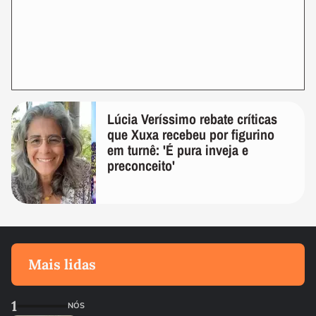
Lúcia Veríssimo rebate críticas
que Xuxa recebeu por figurino
em turnê: 'É pura inveja e
preconceito'
Mais lidas
1
NÓS