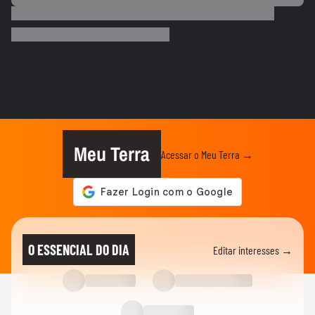
BRASIL
Foguete da SpaceX atinge a Lua e abre
cratera de quase 20 metros...
BRASIL
Lula diz que liberdade de expressão 'tem
limite' ao sancionar lei...
BRASIL
"É um milagre": Com 2% de chance de
engravidar, mulher se emociona...
Meu Terra
Acessar o Meu Terra →
BRASIL
Vídeo mostra o momento da prisão de pai
e madrasta suspeitos de...
ELEIÇÕES
Lula diz que liberdade de expressão 'tem
O ESSENCIAL DO DIA
Editar interesses →
limite' ao sancionar lei...
ELEIÇÕES
Flávio Bolsonaro afirma que anúncio de
Gaspar como vice foi...