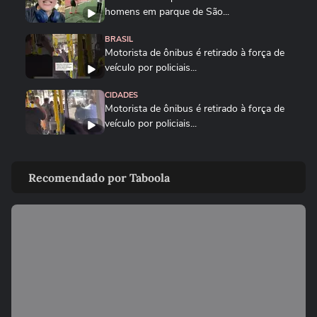
homens em parque de São...
BRASIL
Motorista de ônibus é retirado à força de
veículo por policiais...
CIDADES
Motorista de ônibus é retirado à força de
veículo por policiais...
BRASIL
Defesa Civil do RJ atualiza alerta para
Recomendado por Taboola
vendavais em meio à...
CIDADES
Sessão da Câmara é interrompida após
briga entre vereadores no...
VIDA E ESTILO
'Comecei por necessidade de criança':
artista transforma tubos de...