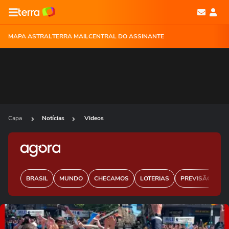
MAPA ASTRAL
TERRA MAIL
CENTRAL DO ASSINANTE
Capa
Notícias
Videos
BRASIL
MUNDO
CHECAMOS
LOTERIAS
PREVISÃO DO 
Ops!