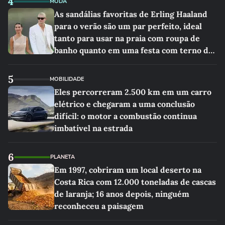
4
MODA
As sandálias favoritas de Erling Haaland
para o verão são um par perfeito, ideal
tanto para usar na praia com roupa de
banho quanto em uma festa com terno de
linho
5
MOBILIDADE
Eles percorreram 2.500 km em um carro
elétrico e chegaram a uma conclusão
difícil: o motor a combustão continua
imbatível na estrada
6
PLANETA
Em 1997, cobriram um local deserto na
Costa Rica com 12.000 toneladas de cascas
de laranja; 16 anos depois, ninguém
reconheceu a paisagem