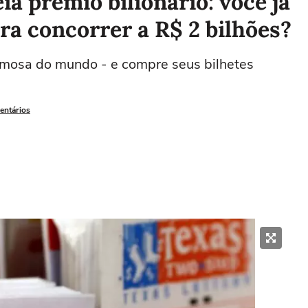
ia prêmio bilionário: você já
ara concorrer a R$ 2 bilhões?
famosa do mundo - e compre seus bilhetes
entários