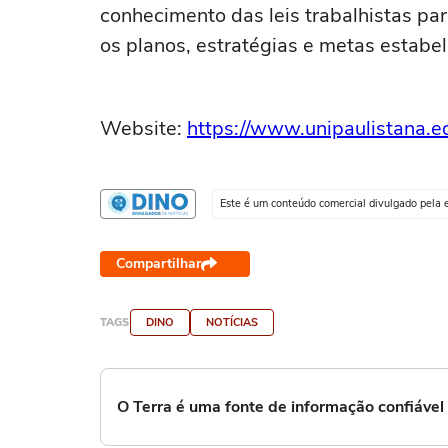
conhecimento das leis trabalhistas par
os planos, estratégias e metas estab
Website:
https://www.unipaulistana.e
Este é um conteúdo comercial divulgado pela 
Compartilhar
TAGS
DINO
NOTÍCIAS
O Terra é uma fonte de informação confiáve