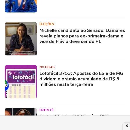
ELEIÇÕES
Michelle candidata ao Senado: Damares
revela planos para ex-primeira-dama e
vice de Flávio deve ser do PL
NOTÍCIAS
Lotofácil 3753: Apostas do ES e de MG
dividem o prêmio acumulado de R$ 5
milhões nesta terça-feira
ENTRETÊ
Festival Timbre 2026 reúne BK’,
AJULLIACOSTA e NandaTsunami em
encontro de diferentes gerações do rap