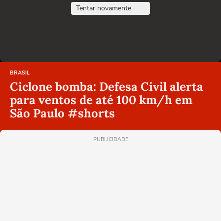
Tentar novamente
BRASIL
Ciclone bomba: Defesa Civil alerta
para ventos de até 100 km/h em
São Paulo #shorts
PUBLICIDADE