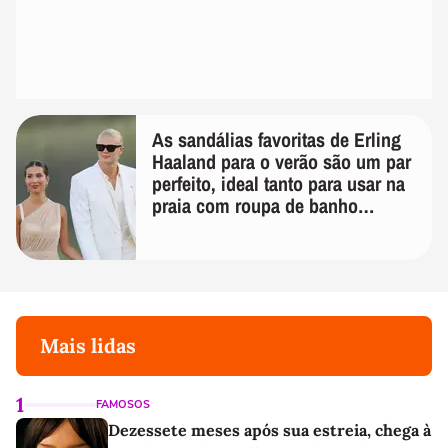
As sandálias favoritas de Erling
Haaland para o verão são um par
perfeito, ideal tanto para usar na
praia com roupa de banho
quanto em uma festa com terno
de linho
Mais lidas
1
FAMOSOS
Dezessete meses após sua estreia, chega à