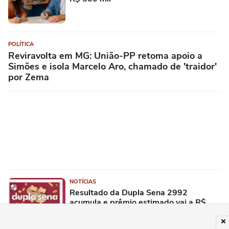
POLÍTICA
Reviravolta em MG: União-PP retoma apoio a
Simões e isola Marcelo Aro, chamado de 'traidor'
por Zema
NOTÍCIAS
Resultado da Dupla Sena 2992
acumula e prêmio estimado vai a R$
750 mil; confira as dezenas