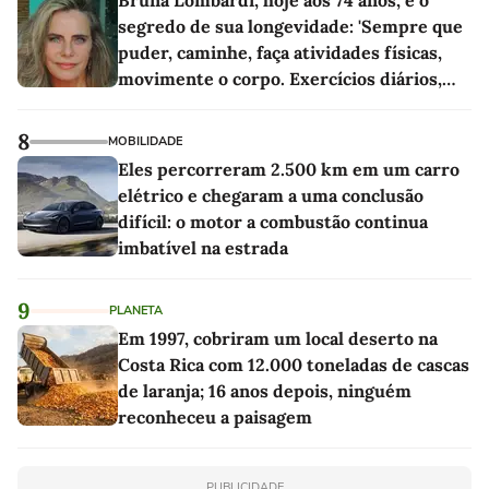
Bruna Lombardi, hoje aos 74 anos, e o
segredo de sua longevidade: 'Sempre que
puder, caminhe, faça atividades físicas,
movimente o corpo. Exercícios diários,
mesmo pequenos, são libertadores'
8
MOBILIDADE
Eles percorreram 2.500 km em um carro
elétrico e chegaram a uma conclusão
difícil: o motor a combustão continua
imbatível na estrada
9
PLANETA
Em 1997, cobriram um local deserto na
Costa Rica com 12.000 toneladas de cascas
de laranja; 16 anos depois, ninguém
reconheceu a paisagem
PUBLICIDADE