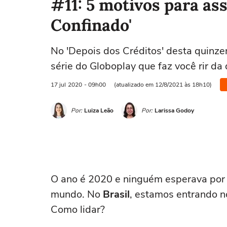
#11: 5 motivos para ass
Confinado'
No 'Depois dos Créditos' desta quinze
série do Globoplay que faz você rir da
17 jul
2020
- 09h00
(atualizado em 12/8/2021 às 18h10)
Por:
Luiza Leão
Por:
Larissa Godoy
O ano é 2020 e ninguém esperava por
mundo. No
Brasil
, estamos entrando 
Como lidar?