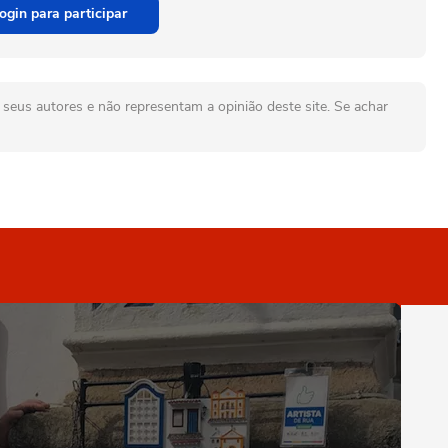
ogin para participar
seus autores e não representam a opinião deste site. Se achar