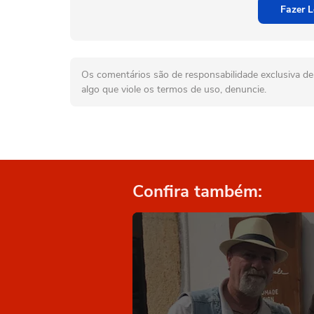
Fazer L
Os comentários são de responsabilidade exclusiva de 
algo que viole os termos de uso, denuncie.
Confira também: