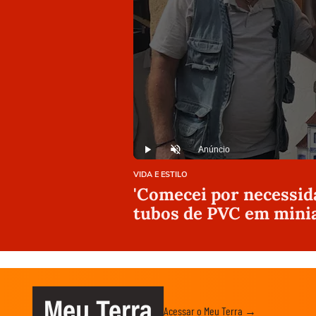
Anúncio
Play
Desmutar
VIDA E ESTILO
'Comecei por necessida
tubos de PVC em minia
Meu Terra
Acessar o Meu Terra →