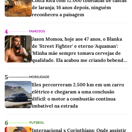
Costa Rica com 12.000 toneladas de cascas
de laranja; 16 anos depois, ninguém
reconheceu a paisagem
4
FAMOSOS
Jason Momoa, hoje aos 47 anos, o Blanka
de 'Street Fighter' e eterno 'Aquaman':
'Minha mãe sempre tomava cervejas de
qualidade. Ela acabou me criando bebendo
as melhores'
5
MOBILIDADE
Eles percorreram 2.500 km em um carro
elétrico e chegaram a uma conclusão
difícil: o motor a combustão continua
imbatível na estrada
6
FUTEBOL
Internacional x Corinthians: Onde assistir