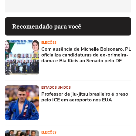
Recomendado para você
ELEIÇÕES
Com ausência de Michelle Bolsonaro, PL
oficializa candidaturas de ex-primeira-
dama e Bia Kicis ao Senado pelo DF
ESTADOS UNIDOS
Professor de jiu-jítsu brasileiro é preso
pelo ICE em aeroporto nos EUA
ELEIÇÕES