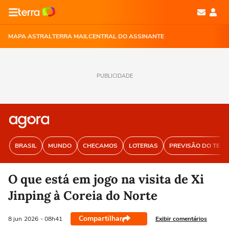
MAPA ASTRAL
TERRA MAIL
CENTRAL DO ASSINANTE
PUBLICIDADE
BRASIL
MUNDO
CHECAMOS
LOTERIAS
PREVISÃO DO TEM
O que está em jogo na visita de Xi
Jinping à Coreia do Norte
Compartilhar
Exibir comentários
8 jun
2026
- 08h41