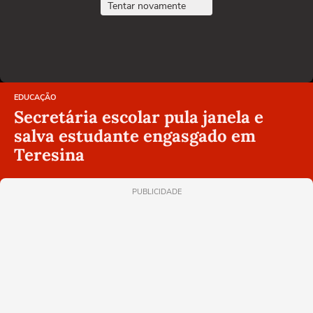
Tentar novamente
EDUCAÇÃO
Secretária escolar pula janela e
salva estudante engasgado em
Teresina
PUBLICIDADE