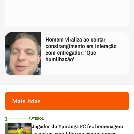
Homem viraliza ao contar
constrangimento em interação
com entregador: 'Que
humilhação'
Mais lidas
1
FUTEBOL
Jogador do Ypiranga FC fez homenagem
ao entrar com filho em campo meses