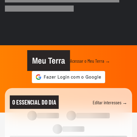
Irã divulga vídeo de petroleiros em
chamas após ataques em Ormuz
AS PRINCIPAIS NOTÍCIAS DA EUROPA
Milhares de imigrantes chegam a Ceuta,
na Espanha, e prefeito pede...
MUNDO
Menino de 11 anos viraliza após virar
tradutor da mãe durante...
Meu Terra
Acessar o Meu Terra →
ELEIÇÕES
Lula diz que não é ‘louco’ de brigar com
China e EUA: ‘Quero...
FUTEBOL
No Japão, Zico tranquiliza fãs após
O ESSENCIAL DO DIA
Editar interesses →
terremoto de grandes...
NOTÍCIAS
Lula critica sistema de saúde dos EUA ao
exaltar SUS: ‘Vá tentar...