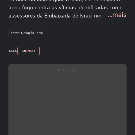
abriu fogo contra as vítimas identificadas como
...mais
assessores da Embaixada de Israel nos Estados
Unidos. Quando foi levado sob custódia, o
homem começou a gritar "Palestina livre", disse
Fonte: Redação Terra
a chefe da Polícia Metropolitana, Pamela Smith.
TAGS
MUNDO
Getty Images
PUBLICIDADE
Reprodução/truthtroll_X/X
Reprodução/newsisdead/X