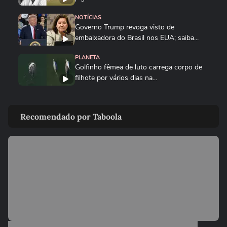
NOTÍCIAS
Governo Trump revoga visto de
embaixadora do Brasil nos EUA; saiba...
PLANETA
Golfinho fêmea de luto carrega corpo de
filhote por vários dias na...
MUNDO
Drone persegue vendedor em mercado,
Recomendado por Taboola
explode e lança homem contra...
FUTEBOL
Trump nega ter conversado com Infantino
sobre proposta da Fifa...
ESTADOS UNIDOS
Trump diz que Israel está 'muito feliz' com
acordo para...
MUNDO