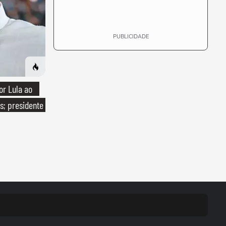
PUBLICIDADE
or Lula ao
s; presidente