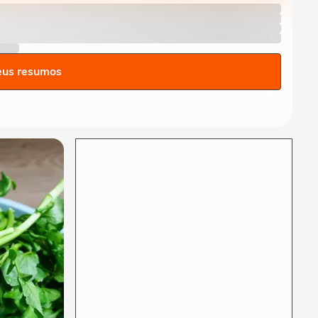
começa em casa: como a
educação ambiental pode...
TERRA AGORA
Manutenção do mandato de
Carla Zambelli deve gerar
eus resumos
nova crise...
TERRA AGORA
Cientista brasileiro que
inovou ao elaborar
'mosquitos da dengue...
TERRA AGORA
Restrição dos celulares em
salas de aula de São Paulo:
o que...