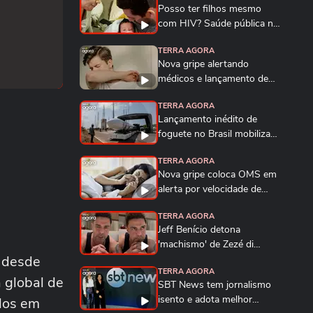
Posso ter filhos mesmo
com HIV? Saúde pública no
Brasil garante...
TERRA AGORA
Nova gripe alertando
médicos e lançamento de
foguete do Brasil em...
TERRA AGORA
Lançamento inédito de
foguete no Brasil mobiliza
território do...
TERRA AGORA
Nova gripe coloca OMS em
alerta por velocidade de
transmissão e...
TERRA AGORA
Jeff Benício detona
'machismo' de Zezé di
o desde
Camargo em briga contra...
TERRA AGORA
 global de
SBT News tem jornalismo
isento e adota melhor
idos em