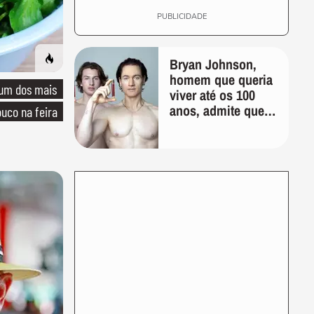
PUBLICIDADE
Bryan Johnson,
homem que queria
 um dos mais
viver até os 100
anos, admite que
uco na feira
"foi longe demais
em busca pela
longevidade"