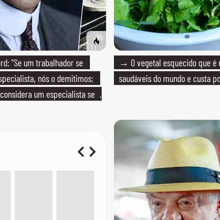
d: "Se um trabalhador se
→ O vegetal esquecido que é
specialista, nós o demitimos;
saudáveis do mundo e custa po
considera um especialista se
onhece seu trabalho"