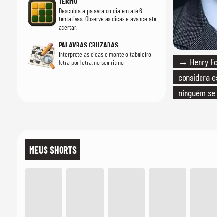
TERMO
Descubra a palavra do dia em até 6
tentativas. Observe as dicas e avance até
acertar.
PALAVRAS CRUZADAS
Interprete as dicas e monte o tabuleiro
→ Henry For
letra por letra, no seu ritmo.
considera e
ninguém se 
realmente c
MEUS SHORTS