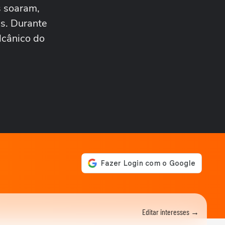
postura que...
s soaram,
TERRA AGORA
Há saída para o BBB após a
as. Durante
fraca última edição e
lcânico do
sucesso de A...
TERRA AGORA
O que esperar da 'guerra'
entre GETV e CazéTV após
duelo...
TERRA AGORA
O que muda para Bolsonaro
com o PL da Dosimetria e o
roubo de...
TERRA AGORA
Para onde vai Ticiane
Pinheiro? Saída de
apresentadora da Record...
TERRA AGORA
Por que os atores estão
recusando trabalhar em
novelas? Jeff...
TERRA AGORA
Editar interesses →
A mudança climática