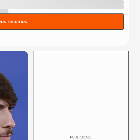
após virar tradutor da mãe
durante...
ELEIÇÕES
eus resumos
Lula diz que não é ‘louco’ de
brigar com China e EUA:
‘Quero...
FUTEBOL
No Japão, Zico tranquiliza
fãs após terremoto de
grandes...
NOTÍCIAS
Lula critica sistema de
saúde dos EUA ao exaltar
SUS: ‘Vá tentar...
PUBLICIDADE