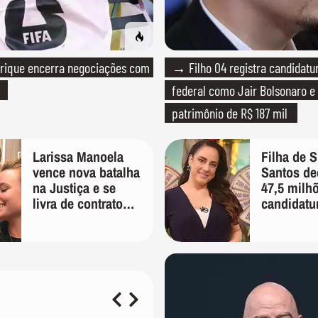
rique encerra negociações com
→ Filho 04 registra candidatu
federal como Jair Bolsonaro e
patrimônio de R$ 187 mil
Larissa Manoela
Filha de S
vence nova batalha
Santos de
na Justiça e se
47,5 milh
livra de contrato
candidatu
vitalício assinado
pelos pais na
infância