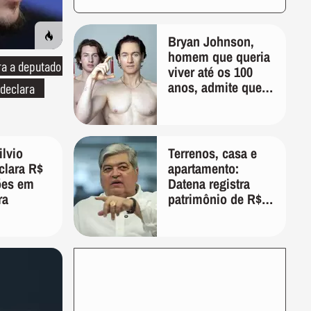
Bryan Johnson,
homem que queria
ra a deputado
viver até os 100
anos, admite que
 declara
"foi longe demais
em busca pela
longevidade"
ilvio
Terrenos, casa e
clara R$
apartamento:
ões em
Datena registra
ra
patrimônio de R$
35 milhões em
candidatura a
deputado federal
por SP