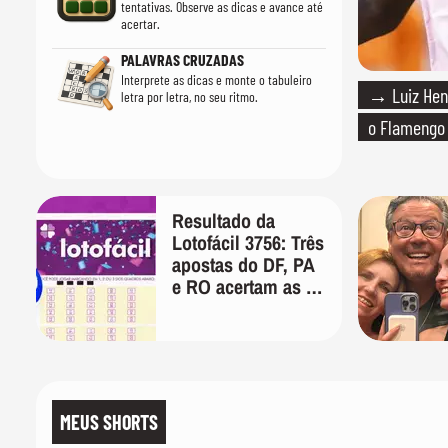
tentativas. Observe as dicas e avance até
acertar.
PALAVRAS CRUZADAS
Interprete as dicas e monte o tabuleiro
→ Luiz Hen
letra por letra, no seu ritmo.
o Flamengo
Resultado da
Lotofácil 3756: Três
apostas do DF, PA
e RO acertam as 15
dezenas nesta
sexta-feira
MEUS SHORTS