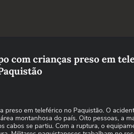
o com crianças preso em tele
Paquistão
 preso em teleférico no Paquistão. O acident
a área montanhosa do país. Oito pessoas, a ma
s cabos se partiu. Com a ruptura, o equipame
ra. Militares paquistaneses trabalham no re