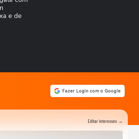
MUNDO
am
Drone persegue vendedor
xa e de
em mercado, explode e
lança homem contra...
FUTEBOL
Trump nega ter conversado
com Infantino sobre
proposta da Fifa...
ESTADOS UNIDOS
Trump diz que Israel está
'muito feliz' com acordo
para...
MUNDO
Irã divulga vídeo de
petroleiros em chamas após
ataques em Ormuz
AS PRINCIPAIS NOTÍCIAS DA
EUROPA
Milhares de imigrantes
chegam a Ceuta, na
Editar interesses →
Espanha, e prefeito pede...
MUNDO
Menino de 11 anos viraliza