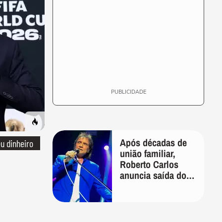
PUBLICIDADE
Após décadas de
u dinheiro
união familiar,
Roberto Carlos
anuncia saída do
filho de Erasmo de
sua gestão