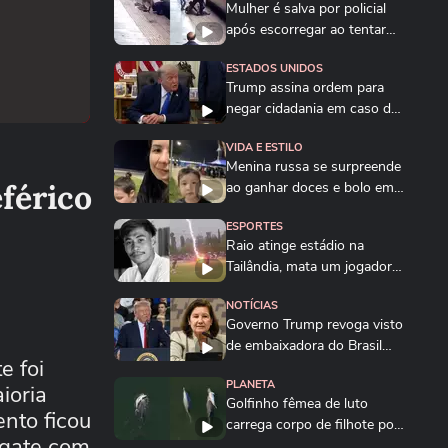
Mulher é salva por policial
após escorregar ao tentar
embarcar em...
ESTADOS UNIDOS
Trump assina ordem para
negar cidadania em caso de
'turismo de...
VIDA E ESTILO
Menina russa se surpreende
férico
ao ganhar doces e bolo em
aniversário em SP
ESPORTES
Raio atinge estádio na
Tailândia, mata um jogador e
deixa outros...
NOTÍCIAS
Governo Trump revoga visto
de embaixadora do Brasil
e foi
nos EUA; saiba...
PLANETA
ioria
Golfinho fêmea de luto
nto ficou
carrega corpo de filhote por
sgate com
vários dias na...