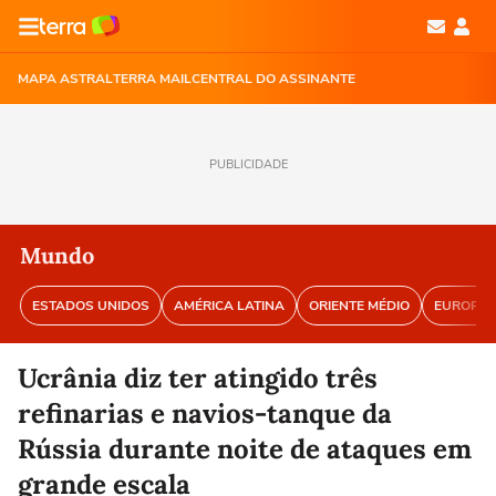
MAPA ASTRAL
TERRA MAIL
CENTRAL DO ASSINANTE
PUBLICIDADE
Mundo
ESTADOS UNIDOS
AMÉRICA LATINA
ORIENTE MÉDIO
EUROPA
Ucrânia diz ter atingido três
refinarias e navios-tanque da
Rússia durante noite de ataques em
grande escala