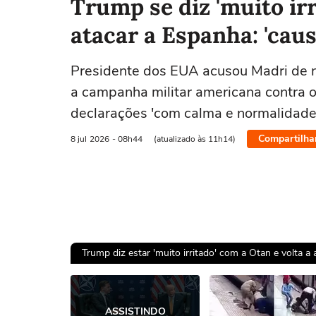
Trump se diz 'muito irr
atacar a Espanha: 'caus
Presidente dos EUA acusou Madri de nã
a campanha militar americana contra o
declarações 'com calma e normalidade
Compartilha
8 jul
2026
- 08h44
(atualizado às 11h14)
Trump diz estar 'muito irritado' com a Otan e volta a 
Ops!
ASSISTINDO