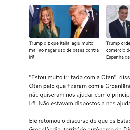
Trump diz que Itália 'agiu muito
Trump orde
mal' ao negar uso de bases contra
comércio d
Irã
Espanha de
Otan e ao I
"Estou muito irritado com a Otan", diss
Otan pelo que fizeram com a Groenlând
não quiseram nos ajudar com o princip
Irã. Não estavam dispostos a nos ajuda
Ele retomou o discurso de que os Est
Groenlândia, território autônomo da Di