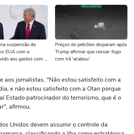
na suspensão do
Preços do petróleo disparam após
os EUA com a
Trump afirmar que cessar-fogo
vido aos gastos com a
com Irã 'acabou'
rã
e aos jornalistas. "Não estou satisfeito com a
ia, e não estou satisfeito com a Otan porque
al Estado patrocinador do terrorismo, que é o
r", afirmou.
ados Unidos devem assumir o controle da
namarca, classificando a ilha como estratégica