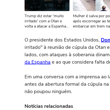
Não foi pos
Trump diz estar 'muito
Mulher é salva por pol
Tent
irritado' com a Otan e
após escorregar ao t
volta a atacar a Espanha:
embarcar em trem na
‘Causa perdida’
Índia
O presidente dos Estados Unidos,
Don
irritado" à reunião de cúpula da Otan e
lados, com ataques à soberania dinam
da Espanha
e ao que considera falta de
Em uma conversa com a imprensa ao la
antes da abertura formal da cúpula na 
não poupou ninguém.
Notícias relacionadas