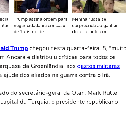
sível reproduzir o vídeo
icial
Trump assina ordem para
Menina russa se
ar novamente
entar
negar cidadania em caso
surpreende ao ganhar
de 'turismo de
doces e bolo em
nascimento'
aniversário em SP
ald Trump
chegou nesta quarta-feira, 8, "muito
m Ancara e distribuiu críticas para todos os
arquesa da Groenlândia, aos
gastos militares
 ajuda dos aliados na guerra contra o Irã.
do do secretário-geral da Otan, Mark Rutte,
capital da Turquia, o presidente republicano