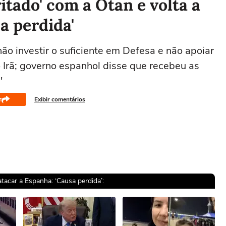
itado' com a Otan e volta a
a perdida'
o investir o suficiente em Defesa e não apoiar
 Irã; governo espanhol disse que recebeu as
'
r
Exibir comentários
atacar a Espanha: ‘Causa perdida’: