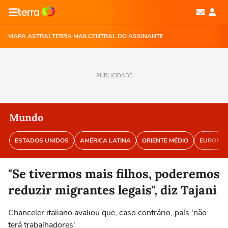
MAPA ASTRAL
TERRA MAIL
CENTRAL DO ASSINANTE
PUBLICIDADE
Mundo
ESTADOS UNIDOS
AMÉRICA LATINA
ORIENTE MÉDIO
EUROPA
"Se tivermos mais filhos, poderemos
reduzir migrantes legais", diz Tajani
Chanceler italiano avaliou que, caso contrário, país 'não
terá trabalhadores'