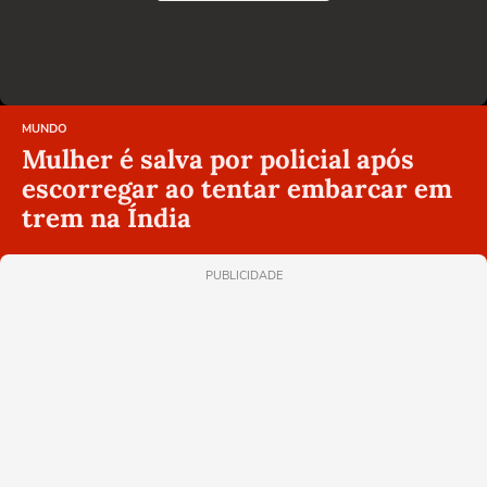
MUNDO
Mulher é salva por policial após
escorregar ao tentar embarcar em
trem na Índia
PUBLICIDADE