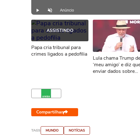
Anúncio
Play
Desmutar
ASSISTINDO
Papa cria tribunal para
crimes ligados a pedofilia
Lula chama Trump d
‘meu amigo’ e diz que
enviar dados sobre
desmatamento aos 
por tarifaço
Compartilhar
TAGS
MUNDO
NOTÍCIAS