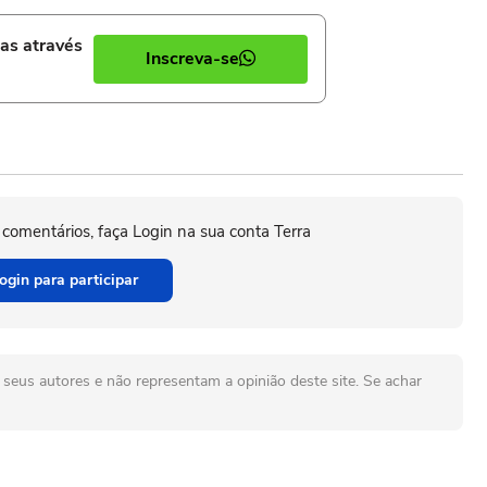
ias através
Inscreva-se
 comentários, faça Login na sua conta Terra
ogin para participar
seus autores e não representam a opinião deste site. Se achar