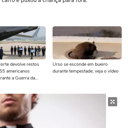
 carro e puxou a criança para fora.
orte devolve restos
Urso se esconde em bueiro
 55 americanos
durante tempestade; veja o vídeo
rante a Guerra da
 1950 a 1953