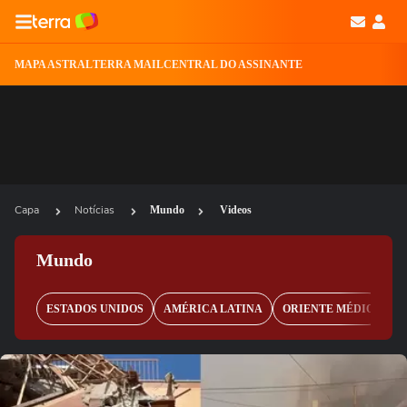
MAPA ASTRAL
TERRA MAIL
CENTRAL DO ASSINANTE
Capa
Notícias
Mundo
Videos
Mundo
ESTADOS UNIDOS
AMÉRICA LATINA
ORIENTE MÉDIO
E
Ops!