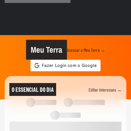
MUNDO
Menino de 11 anos viraliza após virar
tradutor da mãe durante...
ELEIÇÕES
Lula diz que não é ‘louco’ de brigar com
China e EUA: ‘Quero...
Meu Terra
Acessar o Meu Terra →
FUTEBOL
No Japão, Zico tranquiliza fãs após
terremoto de grandes...
NOTÍCIAS
Lula critica sistema de saúde dos EUA ao
O ESSENCIAL DO DIA
Editar interesses →
exaltar SUS: ‘Vá tentar...
MUNDO
Cãozinho é resgatado com vida dos
escombros 29 dias após terremoto...