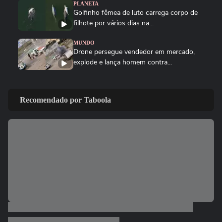
PLANETA
Golfinho fêmea de luto carrega corpo de
filhote por vários dias na...
MUNDO
Drone persegue vendedor em mercado,
explode e lança homem contra...
FUTEBOL
Trump nega ter conversado com Infantino
Recomendado por Taboola
sobre proposta da Fifa...
ESTADOS UNIDOS
Trump diz que Israel está 'muito feliz' com
acordo para...
MUNDO
Irã divulga vídeo de petroleiros em
chamas após ataques em Ormuz
AS PRINCIPAIS NOTÍCIAS DA EUROPA
Milhares de imigrantes chegam a Ceuta,
na Espanha, e prefeito pede...