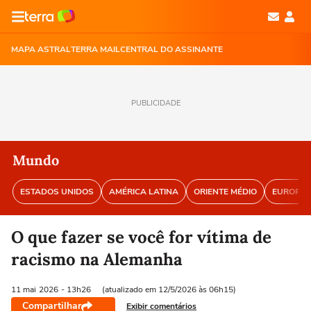
MAPA ASTRAL
TERRA MAIL
CENTRAL DO ASSINANTE
PUBLICIDADE
Mundo
ESTADOS UNIDOS
AMÉRICA LATINA
ORIENTE MÉDIO
EUROPA
O que fazer se você for vítima de
racismo na Alemanha
11 mai
2026
- 13h26
(atualizado em 12/5/2026 às 06h15)
Compartilhar
Exibir comentários