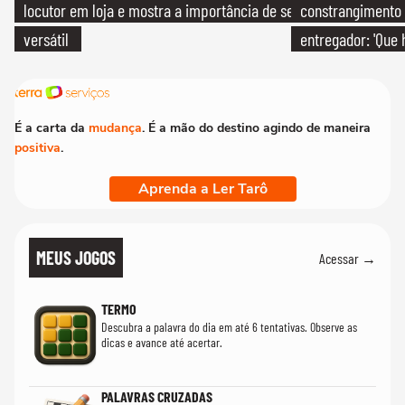
locutor em loja e mostra a importância de ser
constrangimento
versátil
entregador: 'Que 
É a carta da
mudança
. É a mão do destino agindo de maneira
positiva
.
Aprenda a Ler Tarô
MEUS JOGOS
Acessar →
TERMO
Descubra a palavra do dia em até 6 tentativas. Observe as
dicas e avance até acertar.
PALAVRAS CRUZADAS