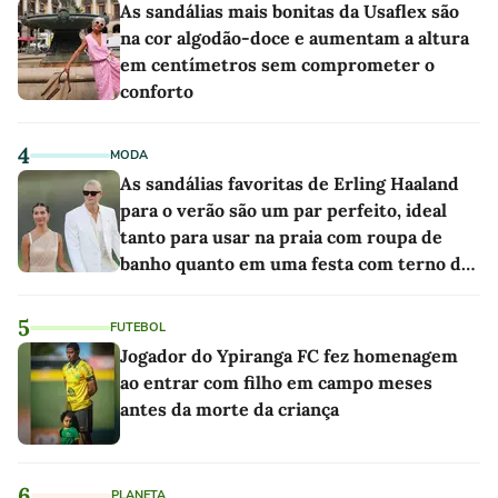
As sandálias mais bonitas da Usaflex são
na cor algodão-doce e aumentam a altura
em centímetros sem comprometer o
conforto
4
MODA
As sandálias favoritas de Erling Haaland
para o verão são um par perfeito, ideal
tanto para usar na praia com roupa de
banho quanto em uma festa com terno de
linho
5
FUTEBOL
Jogador do Ypiranga FC fez homenagem
ao entrar com filho em campo meses
antes da morte da criança
6
PLANETA