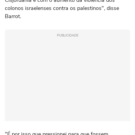
Cisjordânia e com o aumento da violência dos
colonos ‌israelenses contra os palestinos", disse
Barrot.
PUBLICIDADE
"É por isso que pressionei para que fossem