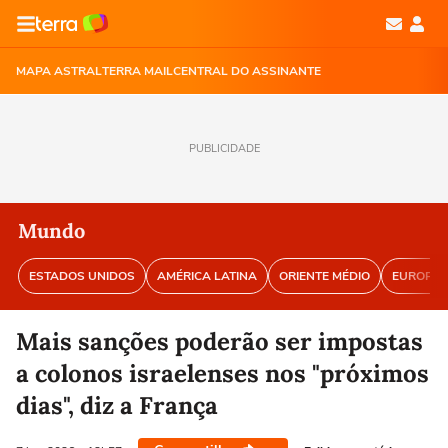
MAPA ASTRAL
TERRA MAIL
CENTRAL DO ASSINANTE
PUBLICIDADE
Mundo
ESTADOS UNIDOS
AMÉRICA LATINA
ORIENTE MÉDIO
EUROPA
Mais sanções poderão ser impostas
a colonos israelenses nos "próximos
dias", diz a França