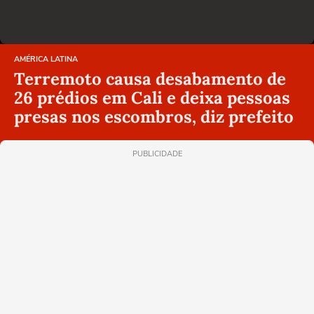
AMÉRICA LATINA
Terremoto causa desabamento de
26 prédios em Cali e deixa pessoas
presas nos escombros, diz prefeito
PUBLICIDADE