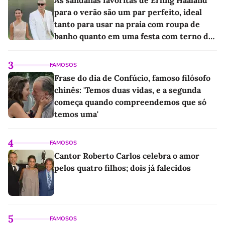
As sandálias favoritas de Erling Haaland
para o verão são um par perfeito, ideal
tanto para usar na praia com roupa de
banho quanto em uma festa com terno de
linho
3
FAMOSOS
Frase do dia de Confúcio, famoso filósofo
chinês: 'Temos duas vidas, e a segunda
começa quando compreendemos que só
temos uma'
4
FAMOSOS
Cantor Roberto Carlos celebra o amor
pelos quatro filhos; dois já falecidos
5
FAMOSOS