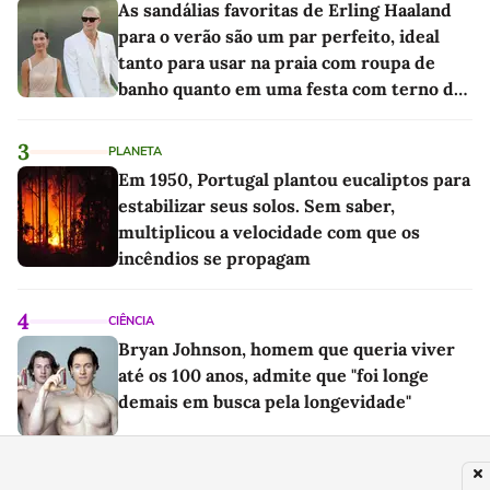
As sandálias favoritas de Erling Haaland
para o verão são um par perfeito, ideal
tanto para usar na praia com roupa de
banho quanto em uma festa com terno de
linho
3
PLANETA
Em 1950, Portugal plantou eucaliptos para
estabilizar seus solos. Sem saber,
multiplicou a velocidade com que os
incêndios se propagam
4
CIÊNCIA
Bryan Johnson, homem que queria viver
até os 100 anos, admite que "foi longe
demais em busca pela longevidade"
5
FUTEBOL