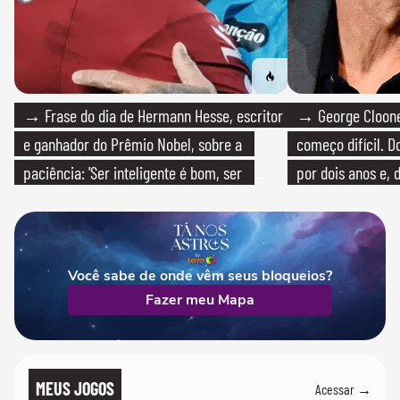
→ Frase do dia de Hermann Hesse, escritor
→ George Clooney
e ganhador do Prêmio Nobel, sobre a
começo difícil. 
paciência: 'Ser inteligente é bom, ser
por dois anos e, 
paciente é melhor'
bicicleta aos test
Você sabe de onde vêm seus bloqueios?
Fazer meu Mapa
MEUS JOGOS
Acessar →