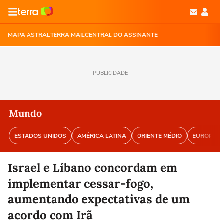
MAPA ASTRAL
TERRA MAIL
CENTRAL DO ASSINANTE
PUBLICIDADE
Mundo
ESTADOS UNIDOS
AMÉRICA LATINA
ORIENTE MÉDIO
EUROPA
Israel e Líbano concordam em
implementar cessar-fogo,
aumentando expectativas de um
acordo com Irã