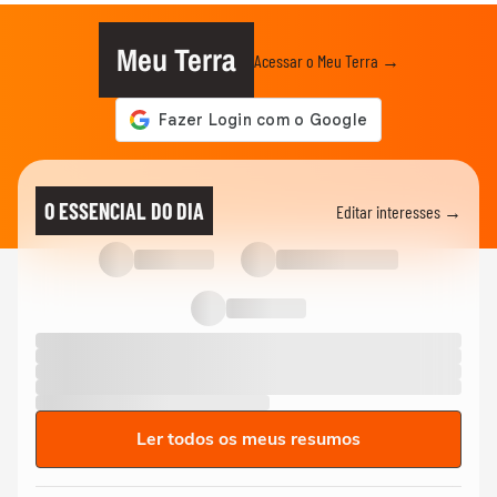
Meu Terra
Acessar o Meu Terra →
O ESSENCIAL DO DIA
Editar interesses →
Ler todos os meus resumos