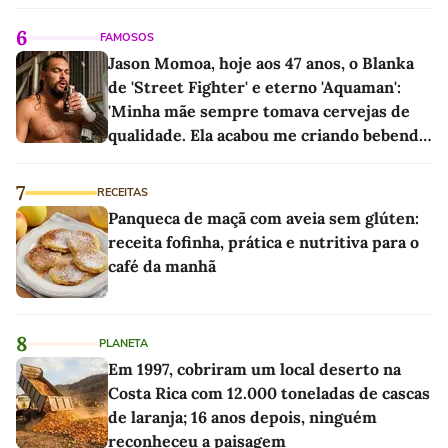
6
FAMOSOS
Jason Momoa, hoje aos 47 anos, o Blanka
de 'Street Fighter' e eterno 'Aquaman':
'Minha mãe sempre tomava cervejas de
qualidade. Ela acabou me criando bebendo
as melhores'
7
RECEITAS
Panqueca de maçã com aveia sem glúten:
receita fofinha, prática e nutritiva para o
café da manhã
8
PLANETA
Em 1997, cobriram um local deserto na
Costa Rica com 12.000 toneladas de cascas
de laranja; 16 anos depois, ninguém
reconheceu a paisagem