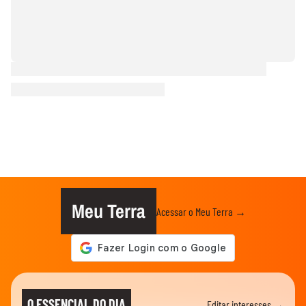
Meu Terra
Acessar o Meu Terra →
O ESSENCIAL DO DIA
Editar interesses →