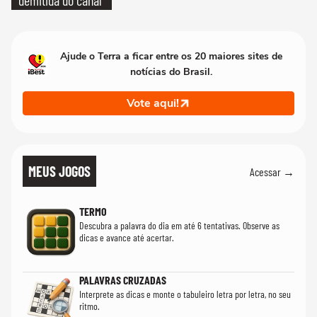
demitida do canal
Ajude o Terra a ficar entre os 20 maiores sites de
notícias do Brasil.
Vote aqui!
MEUS JOGOS
Acessar →
TERMO
Descubra a palavra do dia em até 6 tentativas. Observe as
dicas e avance até acertar.
PALAVRAS CRUZADAS
Interprete as dicas e monte o tabuleiro letra por letra, no seu
ritmo.