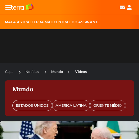
MAPA ASTRAL
TERRA MAIL
CENTRAL DO ASSINANTE
Capa
Notícias
Mundo
Videos
Mundo
ESTADOS UNIDOS
AMÉRICA LATINA
ORIENTE MÉDIO
EURO
Ops!