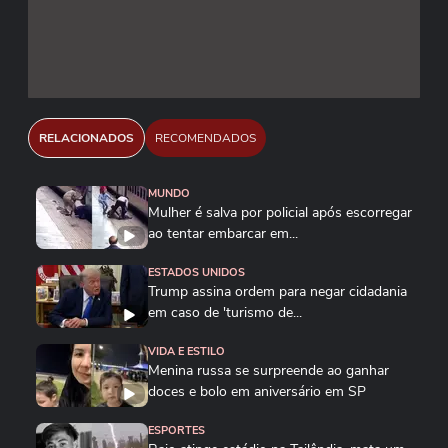
dia 15 de julho, segundo o prazo legal dos EUA;
está prevista no dia 6 uma audiência sobre as
ações propostas. #terranoticias Reprodução/The
White House/Youtube Ricardo Stuckert/PR
RELACIONADOS
RECOMENDADOS
MUNDO
Mulher é salva por policial após escorregar
ao tentar embarcar em...
ESTADOS UNIDOS
Trump assina ordem para negar cidadania
em caso de 'turismo de...
VIDA E ESTILO
Menina russa se surpreende ao ganhar
doces e bolo em aniversário em SP
ESPORTES