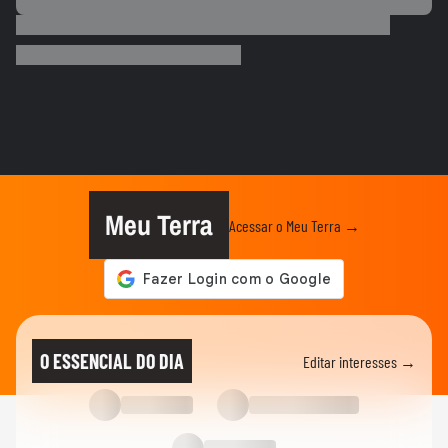
MUNDO
Irã divulga vídeo de petroleiros em
chamas após ataques em Ormuz
AS PRINCIPAIS NOTÍCIAS DA EUROPA
Milhares de imigrantes chegam a Ceuta,
na Espanha, e prefeito pede...
MUNDO
Menino de 11 anos viraliza após virar
tradutor da mãe durante...
Meu Terra
Acessar o Meu Terra →
ELEIÇÕES
Lula diz que não é ‘louco’ de brigar com
China e EUA: ‘Quero...
FUTEBOL
No Japão, Zico tranquiliza fãs após
O ESSENCIAL DO DIA
Editar interesses →
terremoto de grandes...
NOTÍCIAS
Lula critica sistema de saúde dos EUA ao
exaltar SUS: ‘Vá tentar...