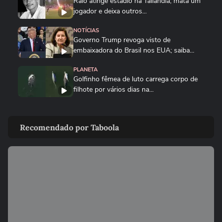
Raio atinge estádio na Tailândia, mata um
jogador e deixa outros...
NOTÍCIAS
Governo Trump revoga visto de
embaixadora do Brasil nos EUA; saiba...
PLANETA
Golfinho fêmea de luto carrega corpo de
filhote por vários dias na...
MUNDO
Drone persegue vendedor em mercado,
Recomendado por Taboola
explode e lança homem contra...
FUTEBOL
Trump nega ter conversado com Infantino
sobre proposta da Fifa...
ESTADOS UNIDOS
Trump diz que Israel está 'muito feliz' com
acordo para...