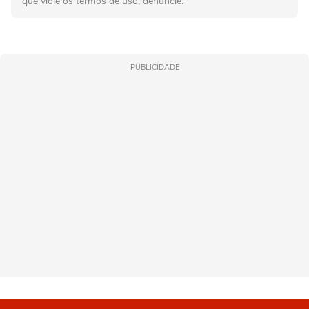
que viole os termos de uso, denuncie.
PUBLICIDADE