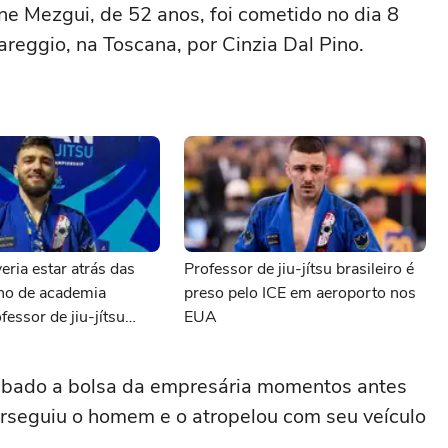
e Mezgui, de 52 anos, foi cometido no dia 8
reggio, na Toscana, por Cinzia Dal Pino.
eria estar atrás das
Professor de jiu-jítsu brasileiro é
ono de academia
preso pelo ICE em aeroporto nos
fessor de jiu-jítsu
EUA
preso pelo ICE
ubado a bolsa da empresária momentos antes
perseguiu o homem e o atropelou com seu veículo