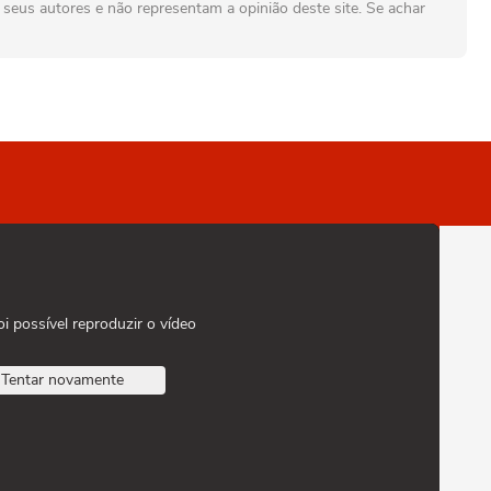
seus autores e não representam a opinião deste site. Se achar
oi possível reproduzir o vídeo
Tentar novamente