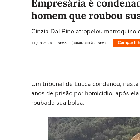
Empresária é condenad
homem que roubou sua 
Cinzia Dal Pino atropelou marroquino
Compartilh
11 jun
2026
- 13h53
(atualizado às 13h57)
Um tribunal de Lucca condenou, nesta q
anos de prisão por homicídio, após el
roubado sua bolsa.