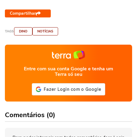
Compartilhar
TAGS
DINO
NOTÍCIAS
Entre com sua conta Google e tenha um
Terra só seu
Comentários (0)