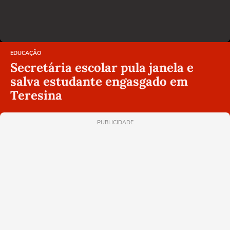
EDUCAÇÃO
Secretária escolar pula janela e
salva estudante engasgado em
Teresina
PUBLICIDADE