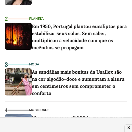
2
PLANETA
Em 1950, Portugal plantou eucaliptos para
estabilizar seus solos. Sem saber,
multiplicou a velocidade com que os
incêndios se propagam
3
MODA
As sandálias mais bonitas da Usaflex são
na cor algodão-doce e aumentam a altura
em centímetros sem comprometer o
conforto
4
MOBILIDADE
Eles percorreram 2.500 km em um carro
elétrico e chegaram a uma conclusão
difícil: o motor a combustão continua