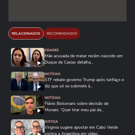
Reprodução/The White House/Youtube
Reprodução/Redes Sociais
RELACIONADOS
RECOMENDADOS
CIDADES
Mãe acusada de matar recém-nascido em
Duque de Caxias detalha...
NOTÍCIAS
STF rebate governo Trump após tarifaço e
diz que só se submete à...
NOTÍCIAS
Flávio Bolsonaro sobre decisão de
Moraes: ‘Quer tirar meu pai da...
JUSTIÇA
Virginia sugere apostar em Cabo Verde
contra a Argentina em vídeo...