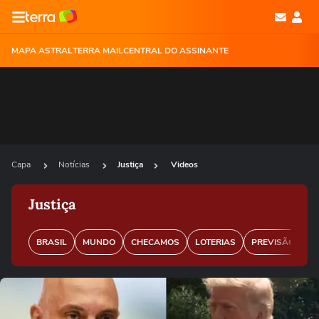
MAPA ASTRAL
TERRA MAIL
CENTRAL DO ASSINANTE
Capa
Notícias
Justiça
Videos
Justiça
BRASIL
MUNDO
CHECAMOS
LOTERIAS
PREVISÃO DO 
Ops!