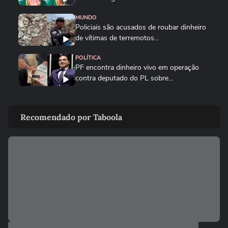
MUNDO
Policiais são acusados de roubar dinheiro
de vítimas de terremotos...
POLÍTICA
PF encontra dinheiro vivo em operação
contra deputado do PL sobre...
POLÍTICA
Operação desmantela esquema de
Recomendado por Taboola
lavagem de dinheiro por meio de...
POLÍTICA
Vereador do PT era dono de 13 ônibus e
atuava em esquema ligado ao...
JUSTIÇA
Justiça condena mulher a mais de 66 anos
por envenenar ovo de...
NOTÍCIAS