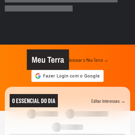
Moraes autoriza depoimento de Bolsonaro
em casa sobre arma...
JUSTIÇA
'Vítima foi humilhada', diz Moraes em
julgamento que anulou...
JUSTIÇA
'Vergonha para a família desse advogado',
diz Moraes em julgamento...
Meu Terra
Acessar o Meu Terra →
NOTÍCIAS
Primeira Turma do STF fixa pena de
Eduardo Bolsonaro por coação em...
NOTÍCIAS
Primeira Turma do STF condena por
O ESSENCIAL DO DIA
Editar interesses →
unanimidade Eduardo Bolsonaro...
NOTÍCIAS
Desembargador aponta uso de IA após
advogado apresentar...