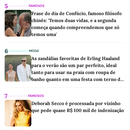
5
FAMOSOS
Frase do dia de Confúcio, famoso filósofo
chinês: 'Temos duas vidas, e a segunda
começa quando compreendemos que só
temos uma'
6
MODA
As sandálias favoritas de Erling Haaland
para o verão são um par perfeito, ideal
tanto para usar na praia com roupa de
banho quanto em uma festa com terno de
linho
7
FAMOSOS
Deborah Secco é processada por vizinho
que pede quase R$ 100 mil de indenização