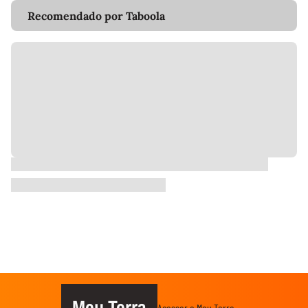
Recomendado por Taboola
Meu Terra
Acessar o Meu Terra →