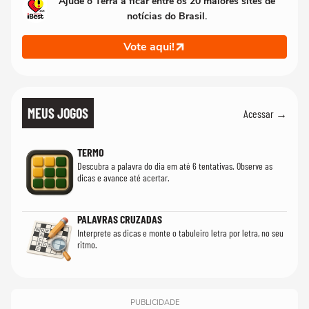
Ajude o Terra a ficar entre os 20 maiores sites de
notícias do Brasil.
Vote aqui!
MEUS JOGOS
Acessar →
TERMO
Descubra a palavra do dia em até 6 tentativas. Observe as
dicas e avance até acertar.
PALAVRAS CRUZADAS
Interprete as dicas e monte o tabuleiro letra por letra, no seu
ritmo.
PUBLICIDADE