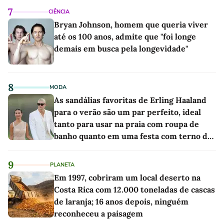
7
CIÊNCIA
Bryan Johnson, homem que queria viver
até os 100 anos, admite que "foi longe
demais em busca pela longevidade"
8
MODA
As sandálias favoritas de Erling Haaland
para o verão são um par perfeito, ideal
tanto para usar na praia com roupa de
banho quanto em uma festa com terno de
linho
9
PLANETA
Em 1997, cobriram um local deserto na
Costa Rica com 12.000 toneladas de cascas
de laranja; 16 anos depois, ninguém
reconheceu a paisagem