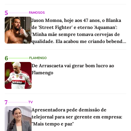
5
FAMOSOS
Jason Momoa, hoje aos 47 anos, o Blanka
de 'Street Fighter' e eterno 'Aquaman':
'Minha mãe sempre tomava cervejas de
qualidade. Ela acabou me criando bebendo
as melhores'
6
FLAMENGO
De Arrascaeta vai gerar bom lucro ao
Flamengo
7
TV
Apresentadora pede demissão de
telejornal para ser gerente em empresa:
"Mais tempo e paz"