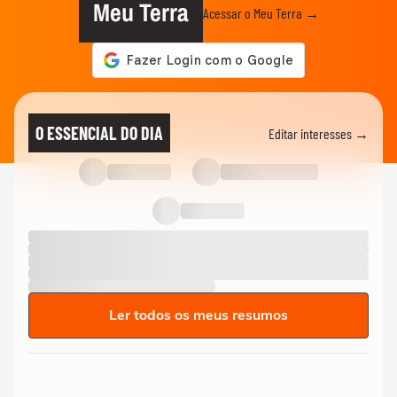
Meu Terra
Acessar o Meu Terra →
O ESSENCIAL DO DIA
Editar interesses →
Ler todos os meus resumos