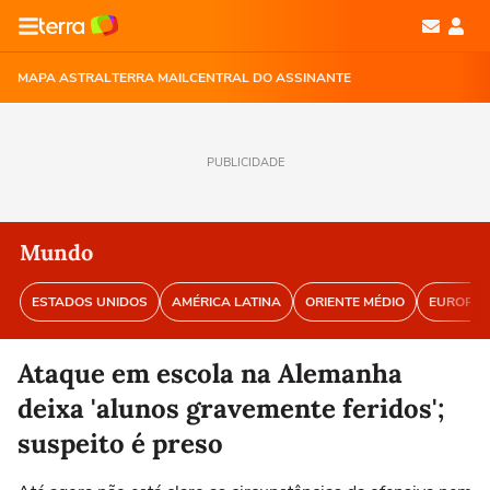
MAPA ASTRAL
TERRA MAIL
CENTRAL DO ASSINANTE
PUBLICIDADE
Mundo
ESTADOS UNIDOS
AMÉRICA LATINA
ORIENTE MÉDIO
EUROPA
Ataque em escola na Alemanha
deixa 'alunos gravemente feridos';
suspeito é preso