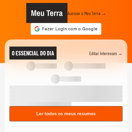
Meu Terra
Acessar o Meu Terra →
O ESSENCIAL DO DIA
Editar interesses →
Ler todos os meus resumos