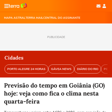
MAPA ASTRAL
TERRA MAIL
CENTRAL DO ASSINANTE
PUBLICIDADE
Cidades
PORTO ALEGRE 24 HORAS
GÁVEA NEWS
DIÁRIO DO RIO
PORT
Previsão do tempo em Goiânia (GO)
hoje: veja como fica o clima nesta
quarta-feira