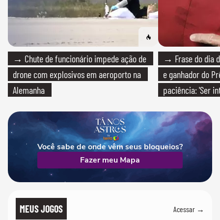
→ Chute de funcionário impede ação de
→ Frase do dia d
drone com explosivos em aeroporto na
e ganhador do Pr
Alemanha
paciência: 'Ser i
paciente é melho
Você sabe de onde vêm seus bloqueios?
Fazer meu Mapa
MEUS JOGOS
Acessar →