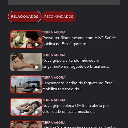
RELACIONADOS
RECOMENDADOS
TERRA AGORA
Posso ter filhos mesmo com HIV? Saúde
pública no Brasil garante...
TERRA AGORA
Nova gripe alertando médicos e
lançamento de foguete do Brasil em...
TERRA AGORA
Lançamento inédito de foguete no Brasil
mobiliza território do...
TERRA AGORA
Nova gripe coloca OMS em alerta por
velocidade de transmissão e...
TERRA AGORA