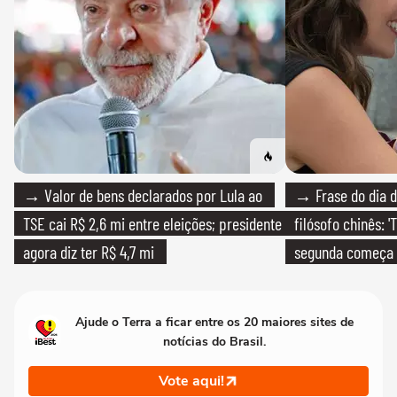
→ Valor de bens declarados por Lula ao
→ Frase do dia d
TSE cai R$ 2,6 mi entre eleições; presidente
filósofo chinês: 
agora diz ter R$ 4,7 mi
segunda começa
que só temos um
Ajude o Terra a ficar entre os 20 maiores sites de
notícias do Brasil.
Vote aqui!