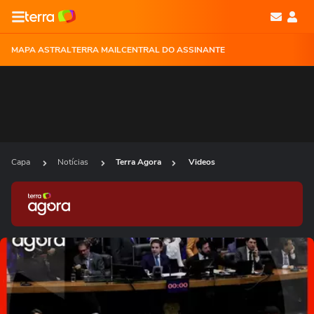
MAPA ASTRAL
TERRA MAIL
CENTRAL DO ASSINANTE
Capa
Notícias
Terra Agora
Videos
Ops!
Não foi possível reproduzir o vídeo