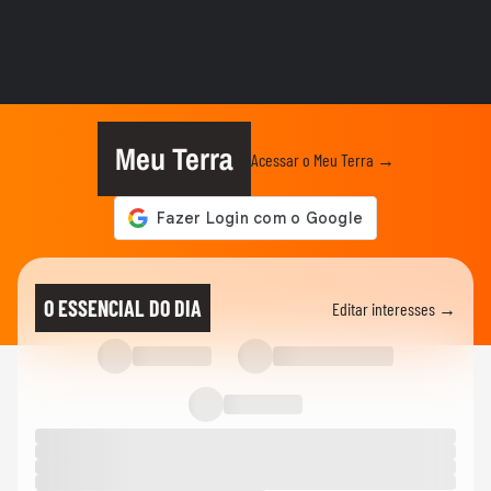
TERRA AGORA
Por que os atores estão recusando
trabalhar em novelas? Jeff...
TERRA AGORA
A mudança climática começa em casa:
como a educação ambiental pode...
Meu Terra
Acessar o Meu Terra →
TERRA AGORA
Manutenção do mandato de Carla
Zambelli deve gerar nova crise...
TERRA AGORA
Cientista brasileiro que inovou ao elaborar
O ESSENCIAL DO DIA
Editar interesses →
'mosquitos da dengue...
TERRA AGORA
Restrição dos celulares em salas de aula
de São Paulo: o que...