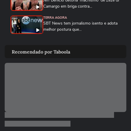
Jeff Benício detona 'machismo' de Zezé di
Camargo em briga contra...
TERRA AGORA
SBT News tem jornalismo isento e adota
melhor postura que...
TERRA AGORA
Há saída para o BBB após a fraca última
Recomendado por Taboola
edição e sucesso de A...
TERRA AGORA
O que esperar da 'guerra' entre GETV e
CazéTV após duelo...
TERRA AGORA
O que muda para Bolsonaro com o PL da
Dosimetria e o roubo de...
TERRA AGORA
Para onde vai Ticiane Pinheiro? Saída de
apresentadora da Record...