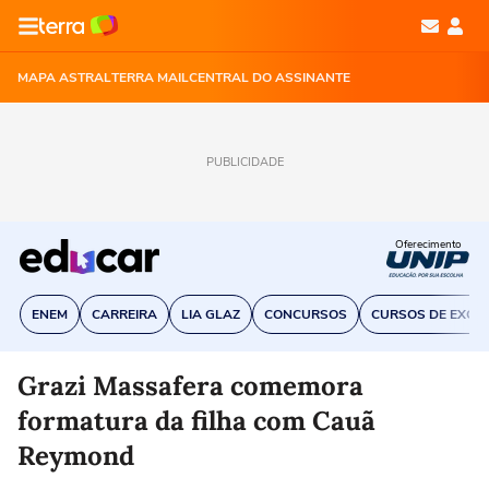
MAPA ASTRAL
TERRA MAIL
CENTRAL DO ASSINANTE
PUBLICIDADE
Oferecimento
ENEM
CARREIRA
LIA GLAZ
CONCURSOS
CURSOS DE EXCE
Grazi Massafera comemora
formatura da filha com Cauã
Reymond