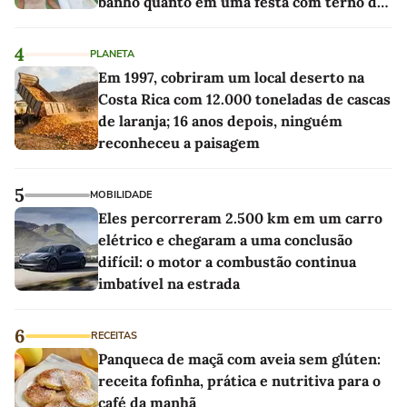
banho quanto em uma festa com terno de
linho
4
PLANETA
Em 1997, cobriram um local deserto na
Costa Rica com 12.000 toneladas de cascas
de laranja; 16 anos depois, ninguém
reconheceu a paisagem
5
MOBILIDADE
Eles percorreram 2.500 km em um carro
elétrico e chegaram a uma conclusão
difícil: o motor a combustão continua
imbatível na estrada
6
RECEITAS
Panqueca de maçã com aveia sem glúten:
receita fofinha, prática e nutritiva para o
café da manhã