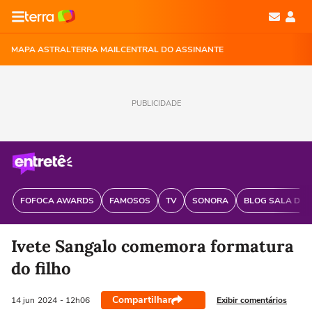
MAPA ASTRAL
TERRA MAIL
CENTRAL DO ASSINANTE
PUBLICIDADE
FOFOCA AWARDS
FAMOSOS
TV
SONORA
BLOG SALA DE 
Ivete Sangalo comemora formatura
do filho
Compartilhar
Exibir comentários
14 jun
2024
- 12h06