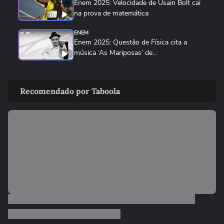
Enem 2025: Velocidade de Usain Bolt cai
na prova de matemática
ENEM
Enem 2025: Questão de Física cita a
música ‘As Mariposas’ de...
ENEM
Enem 2025: Prova de Matemática exigiu
Recomendado por Taboola
interpretação de gráficos e...
ENEM
Enem: Questão da joaninha foi a mais
difícil na prova de biologia
ENEM
Enem 2025: Professor avalia a questão
mais fácil e a mais difícil...
03:46
ENEM
Enem 2025: Eletrodinâmica foi o principal
tema da prova de física
01:11