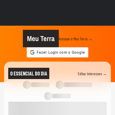
ENEM
Enem 2025: Nível da prova de física foi
mais fácil do que do ano...
01:09
NOTÍCIAS
Atrasados do Enem movimentam locais
de prova no último dia do...
Meu Terra
Acessar o Meu Terra →
ENEM
Acompanhe agora a correção das
questões de Linguagens e Humanas
ENEM
Professores do Objetivo debatem agora
O ESSENCIAL DO DIA
Editar interesses →
tema da Redação e 1º dia de...
ENEM
Enem 2025: Redação abordou o
envelhecimento; veja se seu texto foi...