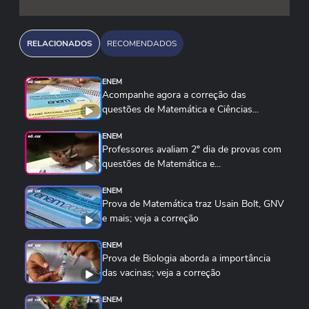
RELACIONADOS
RECOMENDADOS
ENEM
Acompanhe agora a correção das
questões de Matemática e Ciências...
ENEM
Professores avaliam 2º dia de provas com
questões de Matemática e...
ENEM
Prova de Matemática traz Usain Bolt, GNV
e mais; veja a correção
ENEM
Prova de Biologia aborda a importância
das vacinas; veja a correção
ENEM