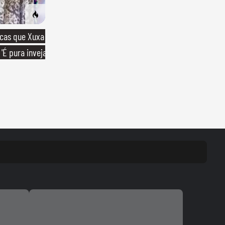
icas que Xuxa
'É pura inveja