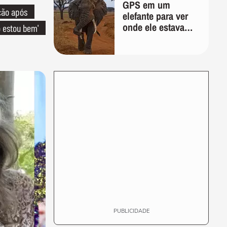
GPS em um
ção após
elefante para ver
onde ele estava
o estou bem'
indo; 2 anos
depois, ele
desenhou um
mapa que
surpreendeu os
cientistas
PUBLICIDADE