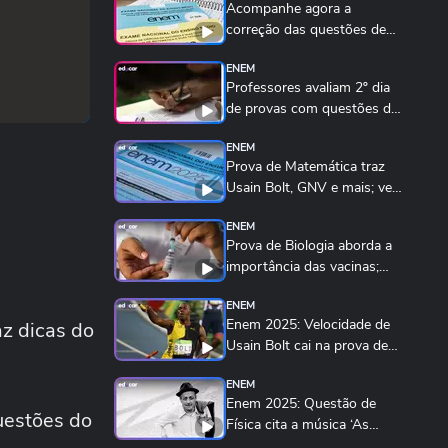
Acompanhe agora a
correção das questões de
Matemática e Ciências...
ENEM
Professores avaliam 2º dia
de provas com questões de
Matemática e...
ENEM
Prova de Matemática traz
Usain Bolt, GNV e mais; veja
a correção
ENEM
Prova de Biologia aborda a
importância das vacinas;
veja a correção
ENEM
Enem 2025: Velocidade de
z dicas do
Usain Bolt cai na prova de
matemática
ENEM
Enem 2025: Questão de
uestões do
Física cita a música ‘As
Mariposas’ de...