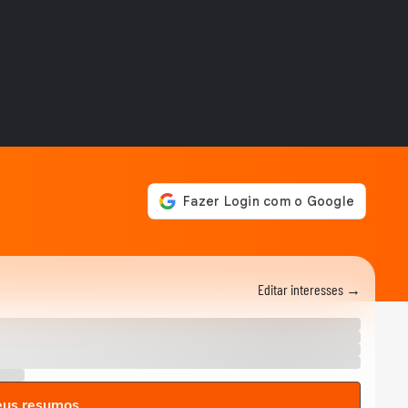
ENEM
Enem 2025: Prova de
Matemática exigiu
interpretação de gráficos e...
ENEM
Enem: Questão da joaninha
foi a mais difícil na prova de
biologia
ENEM
Enem 2025: Professor avalia
a questão mais fácil e a mais
03:46
difícil...
ENEM
Enem 2025: Eletrodinâmica
foi o principal tema da prova
01:11
de física
Editar interesses →
ENEM
Enem 2025: Nível da prova
de física foi mais fácil do
01:09
que do ano...
NOTÍCIAS
Atrasados do Enem
eus resumos